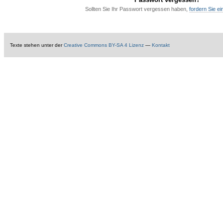
Sollten Sie Ihr Passwort vergessen haben,
fordern Sie e
Texte
stehen unter der
Creative Commons BY-SA 4 Lizenz
—
Kontakt