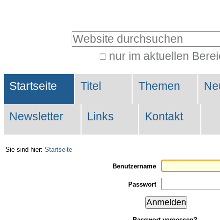
Direkt
Benutzerspezifische
zum
Werkzeuge
Website durchsuchen
Inhalt
|
nur im aktuellen Bere
Erweiterte
Direkt
Sektionen
Suche…
zur
Startseite
Titel
Themen
Ne
Navigation
Newsletter
Links
Kontakt
Sie sind hier:
Startseite
Benutzername
Passwort
Passwort vergessen?