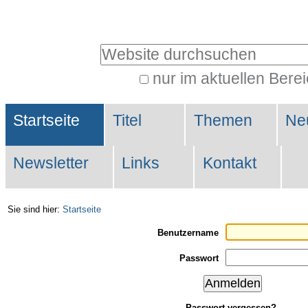
Direkt
Benutzerspezifische
zum
Werkzeuge
Website durchsuchen
Inhalt
|
nur im aktuellen Bere
Erweiterte
Direkt
Sektionen
Suche…
zur
Startseite
Titel
Themen
Ne
Navigation
Newsletter
Links
Kontakt
Sie sind hier:
Startseite
Benutzername
Passwort
Passwort vergessen?