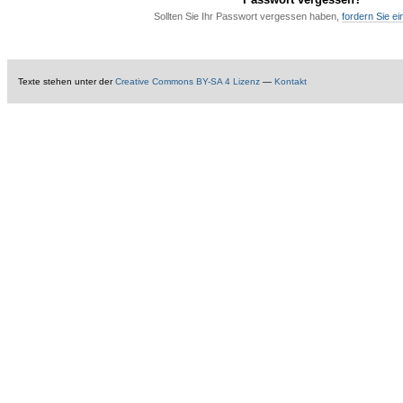
Sollten Sie Ihr Passwort vergessen haben,
fordern Sie e
Texte
stehen unter der
Creative Commons BY-SA 4 Lizenz
—
Kontakt