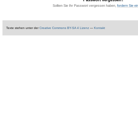
Sollten Sie Ihr Passwort vergessen haben,
fordern Sie e
Texte
stehen unter der
Creative Commons BY-SA 4 Lizenz
—
Kontakt