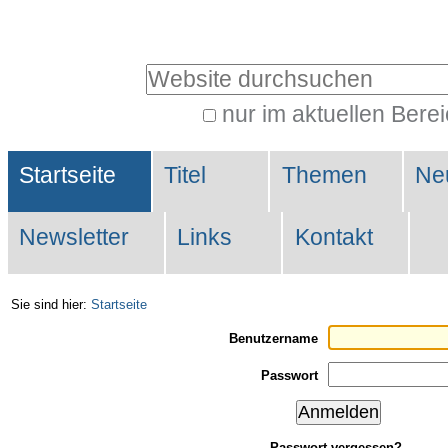
Direkt
Benutzerspezifische
zum
Werkzeuge
Website durchsuchen
Inhalt
|
nur im aktuellen Bere
Erweiterte
Direkt
Sektionen
Suche…
zur
Startseite
Titel
Themen
Ne
Navigation
Newsletter
Links
Kontakt
Sie sind hier:
Startseite
Benutzername
Passwort
Passwort vergessen?