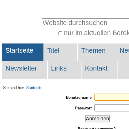
Direkt
Benutzerspezifische
zum
Werkzeuge
Website durchsuchen
Inhalt
|
nur im aktuellen Bere
Erweiterte
Direkt
Sektionen
Suche…
zur
Startseite
Titel
Themen
Ne
Navigation
Newsletter
Links
Kontakt
Sie sind hier:
Startseite
Benutzername
Passwort
Passwort vergessen?