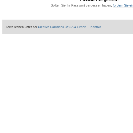
Sollten Sie Ihr Passwort vergessen haben,
fordern Sie e
Texte
stehen unter der
Creative Commons BY-SA 4 Lizenz
—
Kontakt