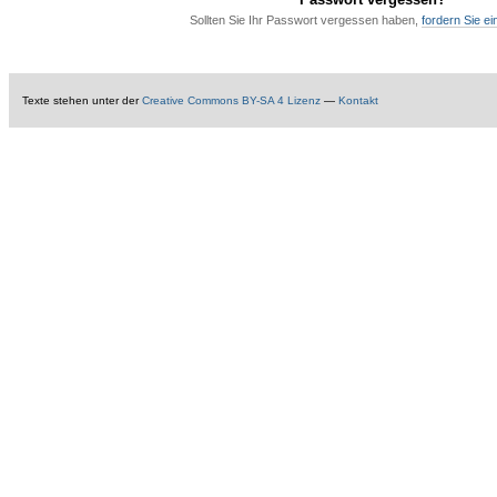
Sollten Sie Ihr Passwort vergessen haben,
fordern Sie e
Texte
stehen unter der
Creative Commons BY-SA 4 Lizenz
—
Kontakt