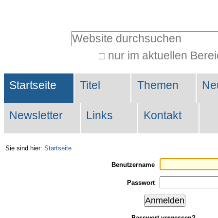
Direkt
Benutzerspezifische
zum
Werkzeuge
Website durchsuchen
Inhalt
|
nur im aktuellen Bere
Erweiterte
Direkt
Sektionen
Suche…
zur
Startseite
Titel
Themen
Ne
Navigation
Newsletter
Links
Kontakt
Sie sind hier:
Startseite
Benutzername
Passwort
Passwort vergessen?