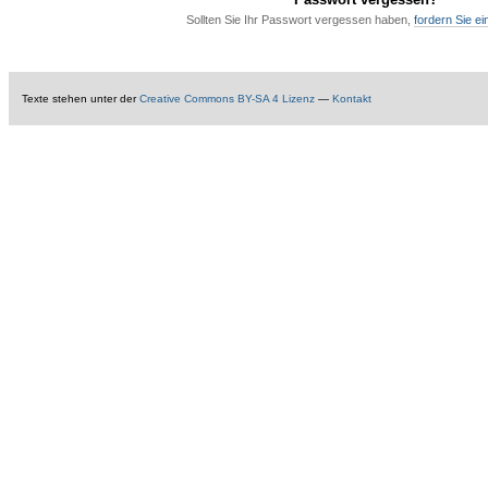
Sollten Sie Ihr Passwort vergessen haben,
fordern Sie e
Texte
stehen unter der
Creative Commons BY-SA 4 Lizenz
—
Kontakt