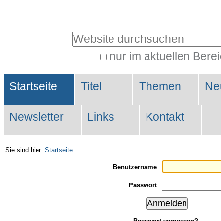
Direkt
Benutzerspezifische
zum
Werkzeuge
Website durchsuchen
Inhalt
|
nur im aktuellen Bere
Erweiterte
Direkt
Sektionen
Suche…
zur
Startseite
Titel
Themen
Ne
Navigation
Newsletter
Links
Kontakt
Sie sind hier:
Startseite
Benutzername
Passwort
Passwort vergessen?